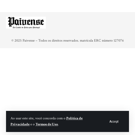
© 2025 Paivense – Todos os direitos reservados. matrícula ERC número 127076
Ao usar este site, você concorda com o
Política de
Accept
Privacidade
e o
Termos de Uso
.