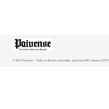
© 2025 Paivense – Todos os direitos reservados. matrícula ERC número 12707