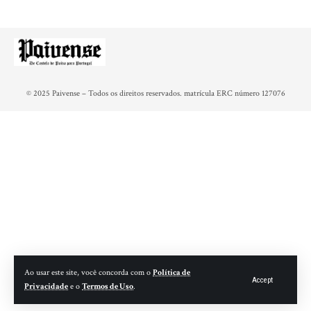
© 2025 Paivense – Todos os direitos reservados. matrícula ERC número 127076
Ao usar este site, você concorda com o
Política de
Accept
Privacidade
e o
Termos de Uso
.