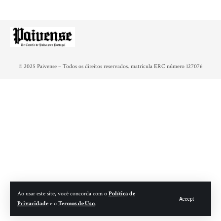
© 2025 Paivense – Todos os direitos reservados. matrícula ERC número 127076
Ao usar este site, você concorda com o
Política de
Accept
Privacidade
e o
Termos de Uso
.