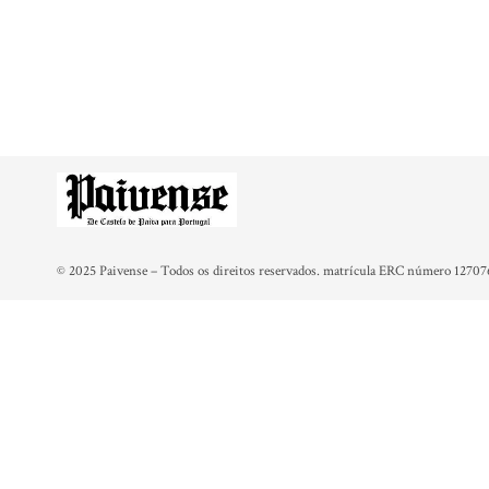
© 2025 Paivense – Todos os direitos reservados. matrícula ERC número 12707