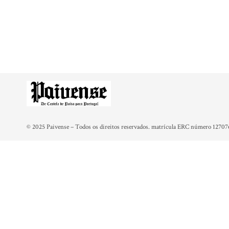
© 2025 Paivense – Todos os direitos reservados. matrícula ERC número 12707