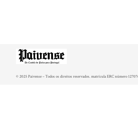
© 2025 Paivense – Todos os direitos reservados. matrícula ERC número 12707