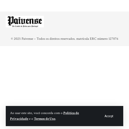
© 2025 Paivense – Todos os direitos reservados. matrícula ERC número 127076
Ao usar este site, você concorda com o
Política de
Accept
Privacidade
e o
Termos de Uso
.