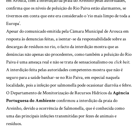
em Arouca, com a interdição da praia do Areinho pelas autoridades,
confirma que
os níveis de poluição do Rio Paiva estão alarmantes
, se
tivermos em conta que este era considerado o ‘rio mais limpo de toda a
Europa’.
Apesar do
comunicado emitida pela Câmara Municipal
de Arouca em
resposta às denuncias feitas, a isentar-se da responsabilidade sobre as
descargas de resíduos no rio, o facto da interdição mostra que as
denúncias não apenas são procedentes, como também a poluição do Rio
Paiva é uma ameaça real e não se trata de sensacionalismo ou
click bait
.
A interdição feita pelas autoridades competentes mostra que não é
seguro para a saúde banhar-se no Rio Paiva, em especial naquela
localidade, pois a infeção por salmonella pode ocasionar diarréia e febre.
O Departamento de Monitorização de Recursos Hídricos da
Agência
Portuguesa do Ambiente
confirmou a interdição da praia do
Areinho, devido a ocorrência de Salmonella, que é conhecida como
uma das principais infeções transmitidas por fezes de animais e
resíduos.