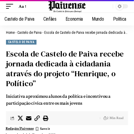
Aa
Castelo de Paiva
Cinfães
Economia
Mundo
Política
Home
-
Castelo de Paiva
-
Escola de Castelo de Paiva recebe jornada dedicada à cidadania através do projeto “Henrique, o Político”
CASTELO DE PAIVA
Escola de Castelo de Paiva recebe
jornada dedicada à cidadania
através do projeto “Henrique, o
Político”
Iniciativa aproximou alunos da política e incentivou a
participação cívica entre os mais jovens
2 Min Read
Redação/Paivense