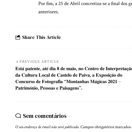
Por fim, a 25 de Abril concretiza-se a final dos 
anteriores.
Share This Article
PREVIOUS ARTICLE
𝐄𝐬𝐭𝐚́ 𝐩𝐚𝐭𝐞𝐧𝐭𝐞, 𝐚𝐭𝐞́ 𝐝𝐢𝐚 𝟖 𝐝𝐞 𝐦𝐚𝐢𝐨, 𝐧𝐨 𝐂𝐞𝐧𝐭𝐫𝐨 𝐝𝐞 𝐈𝐧𝐭𝐞𝐫𝐩𝐫𝐞𝐭𝐚𝐜̧𝐚̃
𝐝𝐚 𝐂𝐮𝐥𝐭𝐮𝐫𝐚 𝐋𝐨𝐜𝐚𝐥 𝐝𝐞 𝐂𝐚𝐬𝐭𝐞𝐥𝐨 𝐝𝐞 𝐏𝐚𝐢𝐯𝐚, 𝐚 𝐄𝐱𝐩𝐨𝐬𝐢𝐜̧𝐚̃𝐨 𝐝𝐨
𝐂𝐨𝐧𝐜𝐮𝐫𝐬𝐨 𝐝𝐞 𝐅𝐨𝐭𝐨𝐠𝐫𝐚𝐟𝐢𝐚 “𝐌𝐨𝐧𝐭𝐚𝐧𝐡𝐚𝐬 𝐌𝐚́𝐠𝐢𝐜𝐚𝐬 𝟐𝟎𝟐𝟏 –
𝐏𝐚𝐭𝐫𝐢𝐦𝐨́𝐧𝐢𝐨, 𝐏𝐞𝐬𝐬𝐨𝐚𝐬 𝐞 𝐏𝐚𝐢𝐬𝐚𝐠𝐞𝐧𝐬”.
Sem comentários
O seu endereço de email não será publicado.
Campos obrigatórios marcado