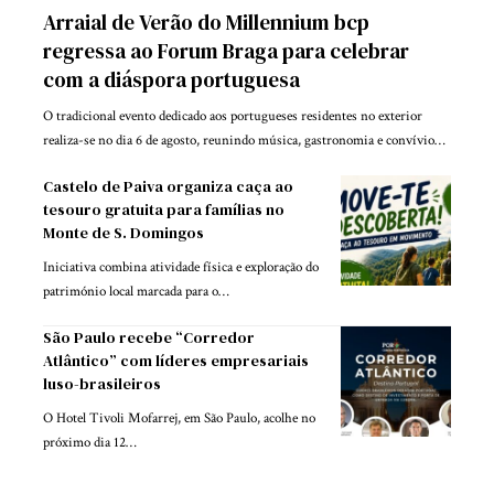
Arraial de Verão do Millennium bcp
regressa ao Forum Braga para celebrar
com a diáspora portuguesa
O tradicional evento dedicado aos portugueses residentes no exterior
realiza-se no dia 6 de agosto, reunindo música, gastronomia e convívio…
Castelo de Paiva organiza caça ao
tesouro gratuita para famílias no
Monte de S. Domingos
Iniciativa combina atividade física e exploração do
património local marcada para o…
São Paulo recebe “Corredor
Atlântico” com líderes empresariais
luso-brasileiros
O Hotel Tivoli Mofarrej, em São Paulo, acolhe no
próximo dia 12…