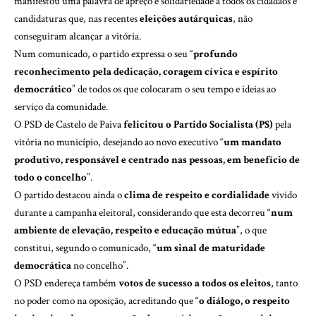
manifestou uma palavra de apreço e solidariedade a todos os cidadãos e
candidaturas que, nas recentes
eleições autárquicas
, não
conseguiram alcançar a vitória.
Num comunicado, o partido expressa o seu “
profundo
reconhecimento pela dedicação, coragem cívica e espírito
democrático
” de todos os que colocaram o seu tempo e ideias ao
serviço da comunidade.
O PSD de Castelo de Paiva
felicitou o Partido Socialista (PS)
pela
vitória no município, desejando ao novo executivo “
um mandato
produtivo, responsável e centrado nas pessoas, em benefício de
todo o concelho
”.
O partido destacou ainda o
clima de respeito e cordialidade
vivido
durante a campanha eleitoral, considerando que esta decorreu “
num
ambiente de elevação, respeito e educação mútua
”, o que
constitui, segundo o comunicado, “
um sinal de maturidade
democrática
no concelho”.
O PSD endereça também
votos de sucesso a todos os eleitos
, tanto
no poder como na oposição, acreditando que “
o diálogo, o respeito