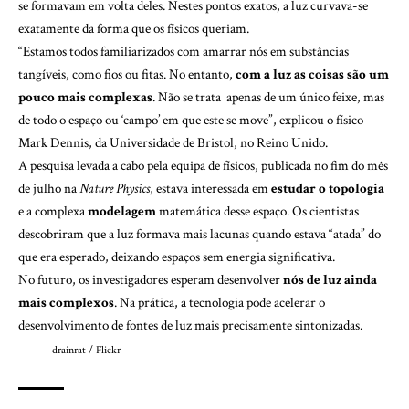
se formavam em volta deles. Nestes pontos exatos, a luz curvava-se
exatamente da forma que os físicos queriam.
“Estamos todos familiarizados com amarrar nós em substâncias
tangíveis, como fios ou fitas. No entanto,
com a luz as coisas são um
pouco mais complexas
. Não se trata apenas de um único feixe, mas
de todo o espaço ou ‘campo’ em que este se move”, explicou o físico
Mark Dennis, da Universidade de Bristol, no Reino Unido.
A pesquisa levada a cabo pela equipa de físicos,
publicada
no fim do mês
de julho na
Nature Physics
, estava interessada em
estudar o topologia
e a complexa
modelagem
matemática desse espaço. Os cientistas
descobriram que a luz formava mais lacunas quando estava “atada” do
que era esperado, deixando espaços sem energia significativa.
No futuro, os investigadores esperam desenvolver
nós de luz ainda
mais complexos
. Na prática, a tecnologia pode acelerar o
desenvolvimento de fontes de luz mais precisamente sintonizadas.
drainrat / Flickr