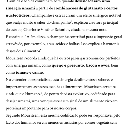
“Comida e bebida combinam bem quando
desencadeiam uma
sinergia umami
a partir de
combinações de glutamato
e
certos
nucleotídeos
. Champanhe e ostras criam um efeito sinérgico notável
que realça muito o sabor do champanhe”, explicou a autora principal
do estudo, Charlotte Vinther Schmidt, citada na mesma nota.
E continua: “Além disso, o champanhe contribui para a impressão geral
através de, por exemplo, a sua acidez e bolhas. Isso explica a harmonia
desses dois alimentos”.
Mouritsen recorda ainda que há outros pares gastronómicos perfeitos
com sinergia umami, como
queijo e presunto
,
bacon
e ovos
, bem
como
tomate e carne
.
No entender do especialista, esta sinergia de alimentos e sabores é
importante para as nossas escolhas alimentares. Mouritsen acredita
ainda que o Humano é, do ponto de vista evolutivo, codificado para
desejar umami, uma vez que este é um sinal de um alimento rico em
proteínas importante para os nossos corpos.
Segundo Mouritsen, esta mesma codificação pode ser responsável pelo
facto dos humanos serem menos entusiastas por comer vegetais sem