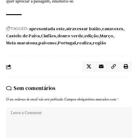
quer apreciar a paisagem, enumera-se.
apresentada este
atravessar baião
canaveses
TAGGED:
Castelo de Paiva
Cinfães
douro verde
edição
Março
Meia-maratona
paivense
Portugal
realiza
região
Sem comentários
O seu endereço de email não será publicado.
Campos obrigatórios marcados com
*