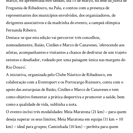
março, foi apresentada este sábado, dia 15 de março, na sede da Junta de
Freguesia de Ribadouro, na Pala, e contou com a presença de
representantes dos municípios envolvidos, dos organizadores, de
dirigentes associativos e da madrinha do evento, a campeã olímpica
Fernanda Ribeiro.
Destaca-se que esta edição vai percorrer três concelhos,
nomeadamente, Baião, Cinfães e Marco de Canaveses, ‘oferecendo aos
atletas, acompanhantes e visitantes a chance de desfrutar de um trajeto
extenso e desafiador, rodeado por uma paisagem única nas margens do
Rio Douro’.
A iniciativa, organizada pelo Clube Náutico de Ribadouro, em
colaboração com a Eventsport e os Portocargo Runners, conta com o
apoio das autarquias de Baião, Cinfães e Marco de Canaveses e tem
como objetivo fomentar a prática desportiva e promover a saúde, bem
como a qualidade de vida, sublinha a nota.
O evento inclui três modalidades: Meia Maratona (21 km) – para quem
deseja superar os seus limites; Meia Maratona em equipa (11 km + 10
km) – ideal para grupos; Caminhada (10 km) – perfeita para quem