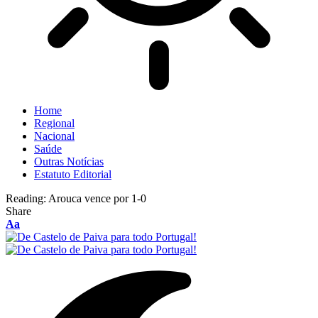
Home
Regional
Nacional
Saúde
Outras Notícias
Estatuto Editorial
Reading:
Arouca vence por 1-0
Share
Font
Aa
Resizer