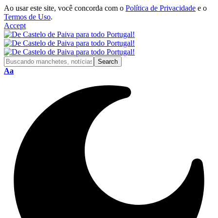
Ao usar este site, você concorda com o
Política de Privacidade
e o
Termos de Uso
.
Accept
Font
Aa
Resizer