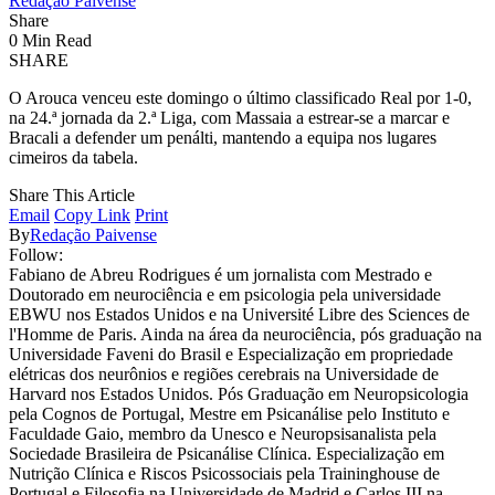
Redação Paivense
Share
0 Min Read
SHARE
O Arouca venceu este domingo o último classificado Real por 1-0,
na 24.ª jornada da 2.ª Liga, com Massaia a estrear-se a marcar e
Bracali a defender um penálti, mantendo a equipa nos lugares
cimeiros da tabela.
Share This Article
Email
Copy Link
Print
By
Redação Paivense
Follow:
Fabiano de Abreu Rodrigues é um jornalista com Mestrado e
Doutorado em neurociência e em psicologia pela universidade
EBWU nos Estados Unidos e na Université Libre des Sciences de
l'Homme de Paris. Ainda na área da neurociência, pós graduação na
Universidade Faveni do Brasil e Especialização em propriedade
elétricas dos neurônios e regiões cerebrais na Universidade de
Harvard nos Estados Unidos. Pós Graduação em Neuropsicologia
pela Cognos de Portugal, Mestre em Psicanálise pelo Instituto e
Faculdade Gaio, membro da Unesco e Neuropsisanalista pela
Sociedade Brasileira de Psicanálise Clínica. Especialização em
Nutrição Clínica e Riscos Psicossociais pela Traininghouse de
Portugal e Filosofia na Universidade de Madrid e Carlos III na