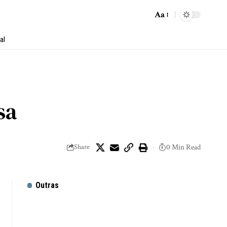
Aa
al
sa
Share
0 Min Read
Outras