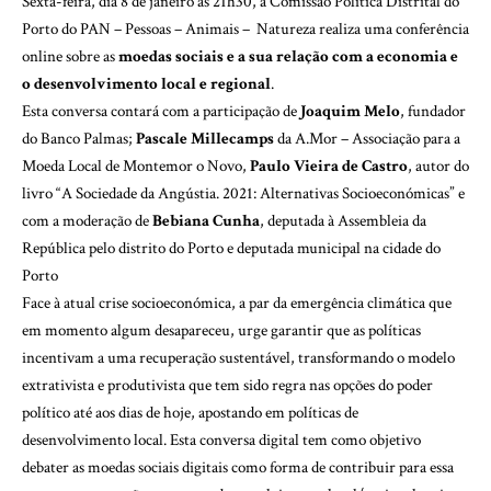
Sexta-feira, dia 8 de janeiro às 21h30, a Comissão Política Distrital do
Porto do PAN – Pessoas – Animais – Natureza realiza uma conferência
online sobre as
moedas sociais e a sua relação com a economia e
o desenvolvimento local e regional
.
Esta conversa contará com a participação de
Joaquim Melo
, fundador
do Banco Palmas;
Pascale Millecamps
da A.Mor – Associação para a
Moeda Local de Montemor o Novo,
Paulo Vieira de Castro
, autor do
livro “A Sociedade da Angústia. 2021: Alternativas Socioeconómicas” e
com a moderação de
Bebiana Cunha
, deputada à Assembleia da
República pelo distrito do Porto e deputada municipal na cidade do
Porto
Face à atual crise socioeconómica, a par da emergência climática que
em momento algum desapareceu, urge garantir que as políticas
incentivam a uma recuperação sustentável, transformando o modelo
extrativista e produtivista que tem sido regra nas opções do poder
político até aos dias de hoje, apostando em políticas de
desenvolvimento local. Esta conversa digital tem como objetivo
debater as moedas sociais digitais como forma de contribuir para essa