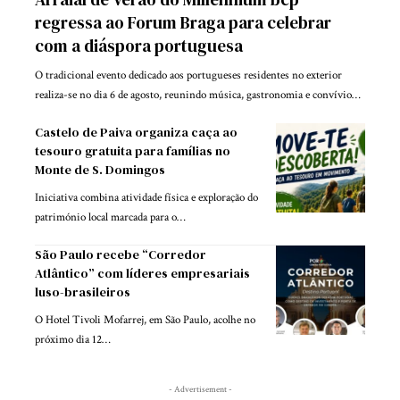
regressa ao Forum Braga para celebrar
com a diáspora portuguesa
O tradicional evento dedicado aos portugueses residentes no exterior
realiza-se no dia 6 de agosto, reunindo música, gastronomia e convívio…
Castelo de Paiva organiza caça ao
tesouro gratuita para famílias no
Monte de S. Domingos
Iniciativa combina atividade física e exploração do
património local marcada para o…
São Paulo recebe “Corredor
Atlântico” com líderes empresariais
luso-brasileiros
O Hotel Tivoli Mofarrej, em São Paulo, acolhe no
próximo dia 12…
- Advertisement -