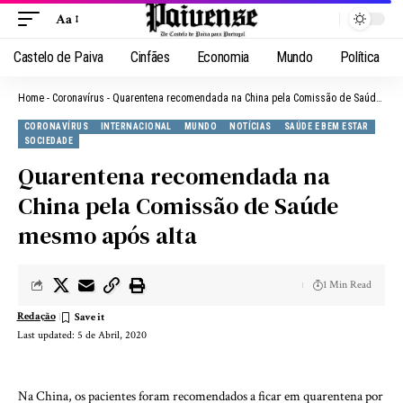
Aa
Castelo de Paiva
Cinfães
Economia
Mundo
Política
Home
-
Coronavírus
-
Quarentena recomendada na China pela Comissão de Saúde mesmo após alta
CORONAVÍRUS
INTERNACIONAL
MUNDO
NOTÍCIAS
SAÚDE E BEM ESTAR
SOCIEDADE
Quarentena recomendada na
China pela Comissão de Saúde
mesmo após alta
1 Min Read
Redação
Last updated: 5 de Abril, 2020
Na China, os pacientes foram recomendados a ficar em quarentena por