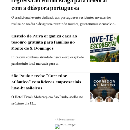
regressa ao Forum Braga para celebrar
com a diáspora portuguesa
O tradicional evento dedicado aos portugueses residentes no exterior
realiza-se no dia 6 de agosto, reunindo música, gastronomia e convívio…
Castelo de Paiva organiza caça ao
tesouro gratuita para famílias no
Monte de S. Domingos
Iniciativa combina atividade física e exploração do
património local marcada para o…
São Paulo recebe “Corredor
Atlântico” com líderes empresariais
luso-brasileiros
O Hotel Tivoli Mofarrej, em São Paulo, acolhe no
próximo dia 12…
- Advertisement -