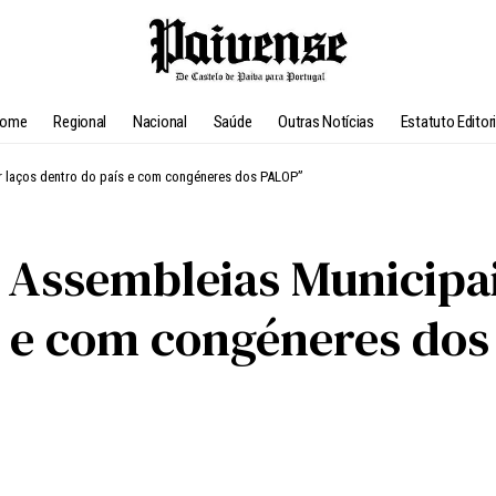
ome
Regional
Nacional
Saúde
Outras Notícias
Estatuto Editori
ar laços dentro do país e com congéneres dos PALOP”
 Assembleias Municipai
s e com congéneres do