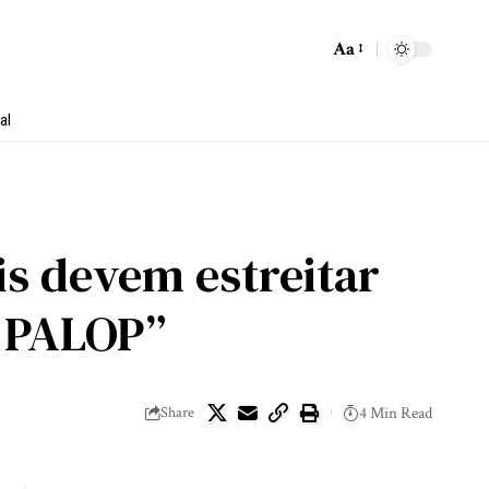
Aa
al
s devem estreitar
s PALOP”
Share
4 Min Read