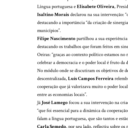
Língua portuguesa e
Elisabete Oliveira
, Presi
Isaltino Morais
declarou na sua intervenção: “
destacando a importância “da criação de sinergia
municípios”.
Filipe Nascimento
partilhou a sua experiência
destacando os trabalhos que foram feitos em si
Oeiras: “graças ao contexto político estamos n
celebrar a democracia e o poder local é fruto da 
No módulo onde se discutiram os objetivos de d
descentralizada,
Luís Campos Ferreira
relembr
cooperação que já valorizava muito o poder loca
entre as economias locais”.
Já
José Lamego
focou a sua intervenção na cri
“que foi essencial para a dinâmica da cooperação
falam a língua portuguesa, que são tantos e est
Carla Semedo
, por seu lado, reflectiu sobre os