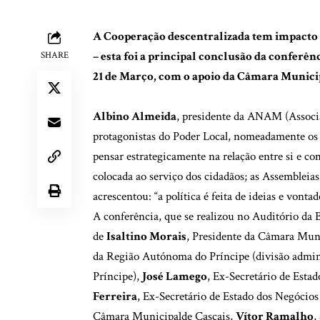
A Cooperação descentralizada tem impacto n
– esta foi a principal conclusão da confer
SHARE
21 de Março, com o apoio da Câmara Municip
Albino Almeida
, presidente da ANAM (Associ
protagonistas do Poder Local, nomeadamente os 
pensar estrategicamente na relação entre si e com
colocada ao serviço dos cidadãos; as Assembleia
acrescentou: “a política é feita de ideias e vonta
A conferência, que se realizou no Auditório da 
de
Isaltino Morais
, Presidente da Câmara Mun
da Região Autónoma do Príncipe (divisão admin
Príncipe),
José Lamego
, Ex-Secretário de Esta
Ferreira
, Ex-Secretário de Estado dos Negócio
Câmara Municipalde Cascais,
Vítor Ramalho
,