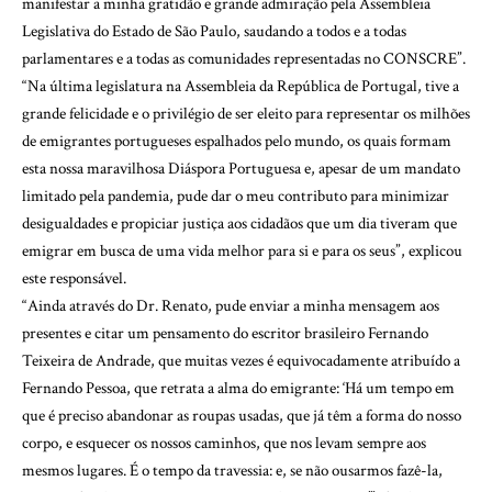
manifestar a minha gratidão e grande admiração pela Assembleia
Legislativa do Estado de São Paulo, saudando a todos e a todas
parlamentares e a todas as comunidades representadas no CONSCRE”.
“Na última legislatura na Assembleia da República de Portugal, tive a
grande felicidade e o privilégio de ser eleito para representar os milhões
de emigrantes portugueses espalhados pelo mundo, os quais formam
esta nossa maravilhosa Diáspora Portuguesa e, apesar de um mandato
limitado pela pandemia, pude dar o meu contributo para minimizar
desigualdades e propiciar justiça aos cidadãos que um dia tiveram que
emigrar em busca de uma vida melhor para si e para os seus”, explicou
este responsável.
“Ainda através do Dr. Renato, pude enviar a minha mensagem aos
presentes e citar um pensamento do escritor brasileiro Fernando
Teixeira de Andrade, que muitas vezes é equivocadamente atribuído a
Fernando Pessoa, que retrata a alma do emigrante: ‘Há um tempo em
que é preciso abandonar as roupas usadas, que já têm a forma do nosso
corpo, e esquecer os nossos caminhos, que nos levam sempre aos
mesmos lugares. É o tempo da travessia: e, se não ousarmos fazê-la,