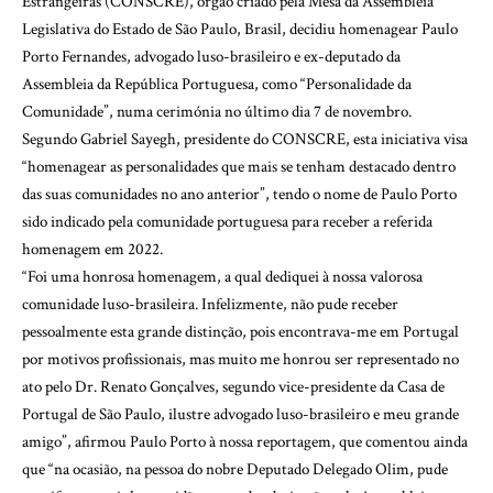
Estrangeiras (CONSCRE), órgão criado pela Mesa da Assembleia
Legislativa do Estado de São Paulo, Brasil, decidiu homenagear Paulo
Porto Fernandes, advogado luso-brasileiro e ex-deputado da
Assembleia da República Portuguesa, como “Personalidade da
Comunidade”, numa cerimónia no último dia 7 de novembro.
Segundo Gabriel Sayegh, presidente do CONSCRE, esta iniciativa visa
“homenagear as personalidades que mais se tenham destacado dentro
das suas comunidades no ano anterior”, tendo o nome de Paulo Porto
sido indicado pela comunidade portuguesa para receber a referida
homenagem em 2022.
“Foi uma honrosa homenagem, a qual dediquei à nossa valorosa
comunidade luso-brasileira. Infelizmente, não pude receber
pessoalmente esta grande distinção, pois encontrava-me em Portugal
por motivos profissionais, mas muito me honrou ser representado no
ato pelo Dr. Renato Gonçalves, segundo vice-presidente da Casa de
Portugal de São Paulo, ilustre advogado luso-brasileiro e meu grande
amigo”, afirmou Paulo Porto à nossa reportagem, que comentou ainda
que “na ocasião, na pessoa do nobre Deputado Delegado Olim, pude