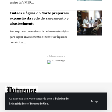
equipa da VMER…
Cinfães e Águas do Norte preparam
expansão da rede de saneamento e
abastecimento
Autarquia e concessionária definem estratégias
para captar investimento e incentivar ligações
domésticas…
- Advertisement -
Ao usar este site, você concorda com o
Política de
Accept
Privacidade
e o
Termos de Uso
.
© 2025 Paivense – Todos os direitos reservados. matrícula ERC número 127076