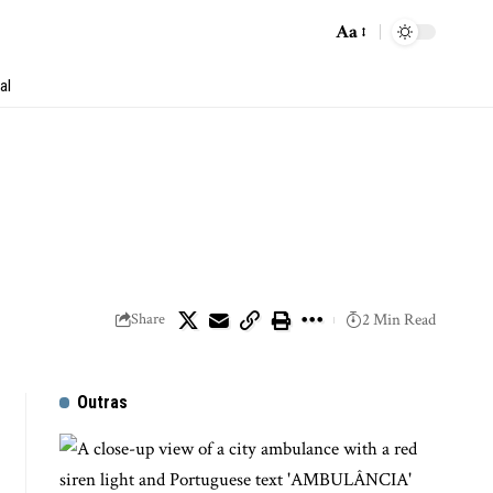
Aa
al
Share
2 Min Read
Outras