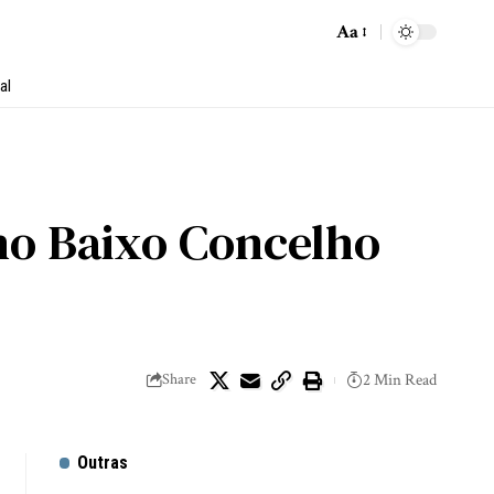
Aa
al
no Baixo Concelho
Share
2 Min Read
Outras