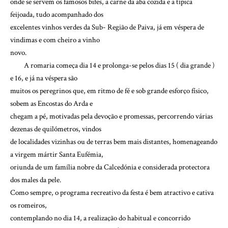
onde se servem os famosos bifes, a carne da aba cozida e a típica
feijoada, tudo acompanhado dos
excelentes vinhos verdes da Sub- Região de Paiva, já em véspera de
vindimas e com cheiro a vinho
novo.
A romaria começa dia 14 e prolonga-se pelos dias 15 ( dia grande )
e 16, e já na véspera são
muitos os peregrinos que, em ritmo de fé e sob grande esforço físico,
sobem as Encostas do Arda e
chegam a pé, motivadas pela devoção e promessas, percorrendo várias
dezenas de quilómetros, vindos
de localidades vizinhas ou de terras bem mais distantes, homenageando
a virgem mártir Santa Eufémia,
oriunda de um família nobre da Calcedónia e considerada protectora
dos males da pele.
Como sempre, o programa recreativo da festa é bem atractivo e cativa
os romeiros,
contemplando no dia 14, a realização do habitual e concorrido