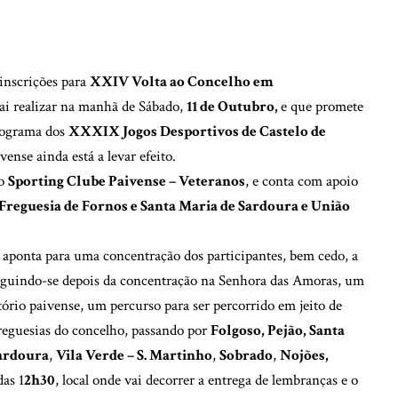
 inscrições para
XXIV Volta ao Concelho em
ai realizar na manhã de Sábado,
11 de Outubro,
e que promete
programa dos
XXXIX Jogos Desportivos de Castelo de
vense ainda está a levar efeito.
lo
Sporting Clube Paivense – Veteranos
, e conta com apoio
 Freguesia de Fornos e Santa Maria de Sardoura e União
 aponta para uma concentração dos participantes, bem cedo, a
eguindo-se depois da concentração na Senhora das Amoras, um
itório paivense, um percurso para ser percorrido em jeito de
freguesias do concelho, passando por
Folgoso, Pejão, Santa
Sardoura
,
Vila Verde – S. Martinho
,
Sobrado
,
Nojões,
das 1
2h30
, local onde vai decorrer a entrega de lembranças e o