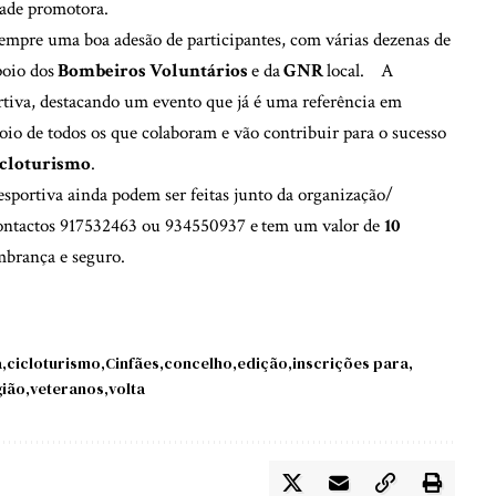
dade promotora.
sempre uma boa adesão de participantes, com várias dezenas de
oio dos
Bombeiros Voluntários
e da
GNR
local.
A
rtiva, destacando um evento que já é uma referência em
poio de todos os que colaboram e vão contribuir para o sucesso
icloturismo
.
esportiva ainda podem ser feitas junto da organização/
contactos 917532463 ou 934550937 e
tem um valor de
10
embrança e seguro.
a
cicloturismo
Cinfães
concelho
edição
inscrições para
gião
veteranos
volta