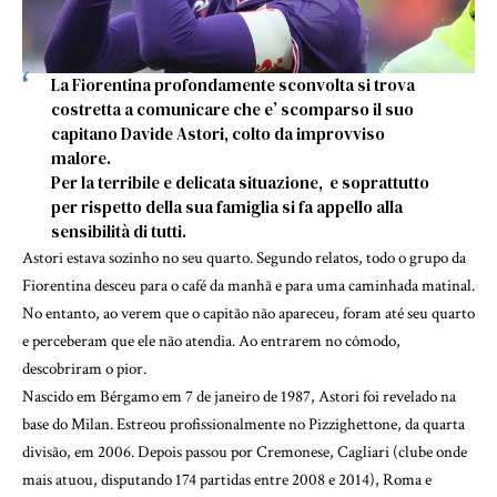
La Fiorentina profondamente sconvolta si trova
costretta a comunicare che e’ scomparso il suo
capitano Davide Astori, colto da improvviso
malore.
Per la terribile e delicata situazione, e soprattutto
per rispetto della sua famiglia si fa appello alla
sensibilità di tutti.
Astori estava sozinho no seu quarto. Segundo relatos, todo o grupo da
Fiorentina desceu para o café da manhã e para uma caminhada matinal.
No entanto, ao verem que o capitão não apareceu, foram até seu quarto
e perceberam que ele não atendia. Ao entrarem no cômodo,
descobriram o pior.
Nascido em Bérgamo em 7 de janeiro de 1987, Astori foi revelado na
base do Milan. Estreou profissionalmente no Pizzighettone, da quarta
divisão, em 2006. Depois passou por Cremonese, Cagliari (clube onde
mais atuou, disputando 174 partidas entre 2008 e 2014), Roma e