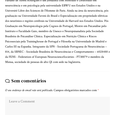
Fabiano de Abreu Rodrigues é um jornalista com Mestrado e Doutorado em
neurociência e em psicologia pela universidade EBWU nos Estados Unidos e na
Université Libre des Sciences de l'Homme de Paris. Ainda na área da neurociência, pós
graduação na Universidade Faveni do Brasil e Especialização em propriedade elétricas
dos neurônios e regiões cerebrais na Universidade de Harvard nos Estados Unidos. Pós
Graduação em Neuropsicologia pela Cognos de Portugal, Mestre em Psicanálise pelo
Instituto e Faculdade Gaio, membro da Unesco e Neuropsisanalista pela Sociedade
Brasileira de Psicanálise Clínica. Especialização em Nutrição Clínica e Riscos
Psicossociais pela Traininghouse de Portugal e Filosofia na Universidade de Madrid e
Carlos III na Espanha. Integrante da SPN - Sociedade Portuguesa de Neurociências –
814, da SBNEC - Sociedade Brasileira de Neurociências e Comportamento – 6028488 e
da FENS - Federation of European NeuroscienceSocieties - PT30079 e membro da
Mensa, sociedade de pessoas de alto QI com sede na Inglaterra.
Sem comentários
O seu endereço de email não será publicado.
Campos obrigatórios marcados com
*