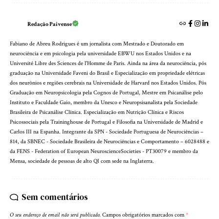
Redação Paivense
Fabiano de Abreu Rodrigues é um jornalista com Mestrado e Doutorado em
neurociência e em psicologia pela universidade EBWU nos Estados Unidos e na
Université Libre des Sciences de l'Homme de Paris. Ainda na área da neurociência, pós
graduação na Universidade Faveni do Brasil e Especialização em propriedade elétricas
dos neurônios e regiões cerebrais na Universidade de Harvard nos Estados Unidos. Pós
Graduação em Neuropsicologia pela Cognos de Portugal, Mestre em Psicanálise pelo
Instituto e Faculdade Gaio, membro da Unesco e Neuropsisanalista pela Sociedade
Brasileira de Psicanálise Clínica. Especialização em Nutrição Clínica e Riscos
Psicossociais pela Traininghouse de Portugal e Filosofia na Universidade de Madrid e
Carlos III na Espanha. Integrante da SPN - Sociedade Portuguesa de Neurociências –
814, da SBNEC - Sociedade Brasileira de Neurociências e Comportamento – 6028488 e
da FENS - Federation of European NeuroscienceSocieties - PT30079 e membro da
Mensa, sociedade de pessoas de alto QI com sede na Inglaterra.
Sem comentários
O seu endereço de email não será publicado.
Campos obrigatórios marcados com
*