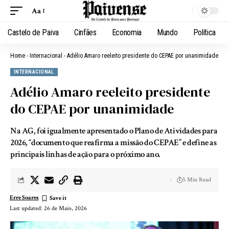
Aa
Castelo de Paiva
Cinfães
Economia
Mundo
Política
Home
-
Internacional
-
Adélio Amaro reeleito presidente do CEPAE por unanimidade
INTERNACIONAL
Adélio Amaro reeleito presidente
do CEPAE por unanimidade
Na AG, foi igualmente apresentado o Plano de Atividades para
2026, “documento que reafirma a missão do CEPAE” e define as
principais linhas de ação para o próximo ano.
5 Min Read
Erre Soares
Last updated: 26 de Maio, 2026