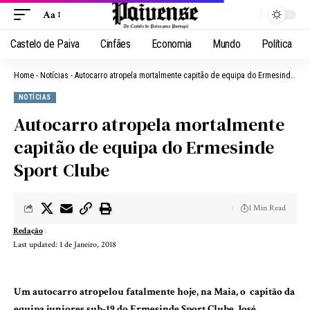
Aa
Castelo de Paiva
Cinfães
Economia
Mundo
Política
Home
-
Notícias
-
Autocarro atropela mortalmente capitão de equipa do Ermesinde Sport Clube
NOTÍCIAS
Autocarro atropela mortalmente
capitão de equipa do Ermesinde
Sport Clube
1 Min Read
Redação
Last updated: 1 de Janeiro, 2018
Um autocarro atropelou fatalmente hoje, na Maia, o capitão da
equipa juniores sub-19 do Ermesinde Sport Clube, José