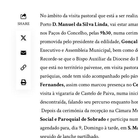
No âmbito da visita pastoral que está a ser reali
Porto
D. Manuel da Silva Linda
, vai estar ama
SHARE
nos Paços do Concelho, pelas
9h30
, numa cerim
promovida pelo presidente da edilidade,
Gonçal
Executivo e Assembleia Municipal, bem como de o
Recorde-se que o Bispo Auxiliar da Diocese do 
que está no território paivense, em visita pastor
paróquias, onde tem sido acompanhado pelo pár
Fernandes,
assim como marcou presença no
Ce
visita à vigararia de Castelo de Paiva, numa in
descontraída, falando seu percurso enquanto ho
Depois da cerimónia da recepção na Câmara Mu
Social e Paroquial de Sobrado
e participa num
agendado para, dia 9, Domingo à tarde, em
S. M
seguido de lanche partilhado.