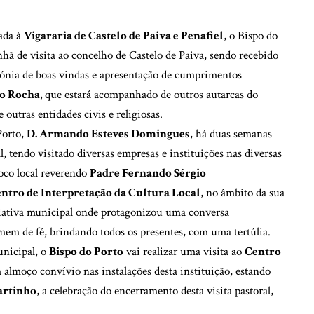
zada à
Vigararia de Castelo de Paiva e Penafiel
, o Bispo do
nhã de visita ao concelho de Castelo de Paiva, sendo recebido
ónia de boas vindas e apresentação de cumprimentos
o Rocha,
que estará acompanhado de outros autarcas do
utras entidades civis e religiosas.
Porto,
D. Armando Esteves Domingues
, há duas semanas
al, tendo visitado diversas empresas e instituições nas diversas
oco local reverendo
Padre Fernando Sérgio
ntro de Interpretação da Cultura Local
, no âmbito da sua
iciativa municipal onde protagonizou uma conversa
mem de fé, brindando todos os presentes, com uma tertúlia.
nicipal, o
Bispo do Porto
vai realizar uma visita ao
Centro
 almoço convívio nas instalações desta instituição, estando
artinho
, a celebração do encerramento desta visita pastoral,