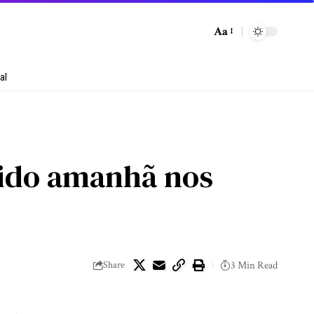
Aa
al
ebido amanhã nos
Share
3 Min Read