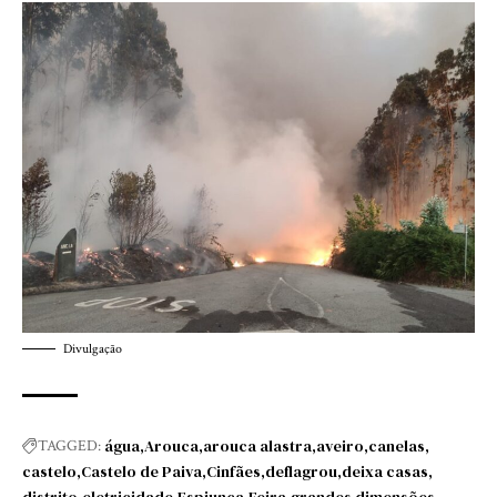
Divulgação
água
Arouca
arouca alastra
aveiro
canelas
TAGGED:
castelo
Castelo de Paiva
Cinfães
deflagrou
deixa casas
distrito
eletricidade
Espiunca
Feira
grandes dimensões