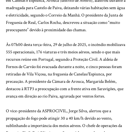
em Canelas e Espiunca, Arouca (distrito de Aveiro), alastrou durante a
madrugada para Castelo de Paiva, deixando várias habitações sem água
e eletricidade, segundo o Correio da Manhã. O presidente da Junta de
Freguesia de Real, Carlos Rocha, descreveu a situação como “muito
preocupante” devido à proximidade das chamas.
Às 07h00 desta terça-feira, 29 de julho de 2025, o incêndio mobilizava
555 operacionais, 176 viaturas e três meios aéreos, sendo o que mais
recursos reúne em Portugal, segundo a Proteção Civil. A aldeia de
Fornos de Carvão foi evacuada durante a noite, e cinco pessoas foram
retiradas de Vila Viçosa, na freguesia de Canelas/Espiunca, por
precaução. A presidente da Câmara de Arouca, Margarida Belém,
destacou à RTP3 a preocupação com a frente ativa em Saravigões, que
avança em direção ao rio Paiva, agravada por ventos fortes.
O vice-presidente da ASPROCIVIL, Jorge Silva, alertou que a
propagação do fogo pode atingir 30 a 40 km/h devido ao vento,
sublinhando a importância dos meios aéreos. O chefe de operações da