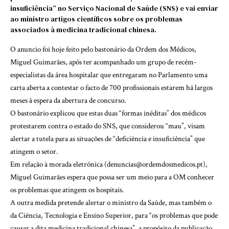
insuficiência” no Serviço Nacional de Saúde (SNS) e vai enviar
ao ministro artigos científicos sobre os problemas
associados à medicina tradicional chinesa.
O anuncio foi hoje feito pelo bastonário da Ordem dos Médicos,
Miguel Guimarães, após ter acompanhado um grupo de recém-
especialistas da área hospitalar que entregaram no Parlamento uma
carta aberta a contestar o facto de 700 profissionais estarem há largos
meses à espera da abertura de concurso.
O bastonário explicou que estas duas “formas inéditas” dos médicos
protestarem contra o estado do SNS, que considerou “mau”, visam
alertar a tutela para as situações de “deficiência e insuficiência” que
atingem o setor.
Em relação à morada eletrónica (denuncias@ordemdosmedicos.pt),
Miguel Guimarães espera que possa ser um meio para a OM conhecer
os problemas que atingem os hospitais.
A outra medida pretende alertar o ministro da Saúde, mas também o
da Ciência, Tecnologia e Ensino Superior, para “os problemas que pode
causar a dita medicina tradicional chinesa”, a propósito da publicação