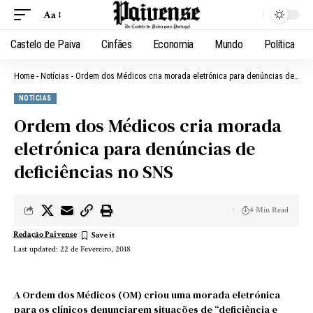
Aa
Castelo de Paiva
Cinfães
Economia
Mundo
Política
Home
-
Notícias
-
Ordem dos Médicos cria morada eletrónica para denúncias de deficiências no SNS
NOTÍCIAS
Ordem dos Médicos cria morada
eletrónica para denúncias de
deficiências no SNS
4 Min Read
Redação Paivense
Last updated: 22 de Fevereiro, 2018
A Ordem dos Médicos (OM) criou uma morada eletrónica
para os clínicos denunciarem situações de “deficiência e