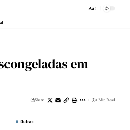
Aa
al
descongeladas em
Share
1 Min Read
Outras