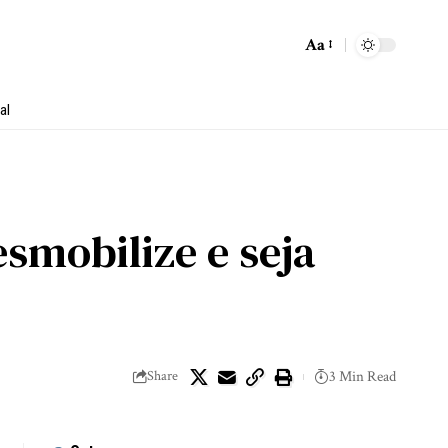
Aa
al
smobilize e seja
Share
3 Min Read