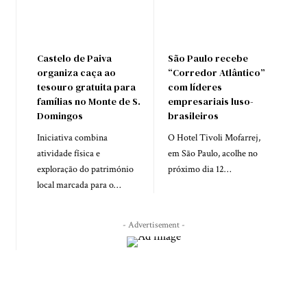
Castelo de Paiva
São Paulo recebe
organiza caça ao
“Corredor Atlântico”
tesouro gratuita para
com líderes
famílias no Monte de S.
empresariais luso-
Domingos
brasileiros
Iniciativa combina
O Hotel Tivoli Mofarrej,
atividade física e
em São Paulo, acolhe no
exploração do património
próximo dia 12…
local marcada para o…
- Advertisement -