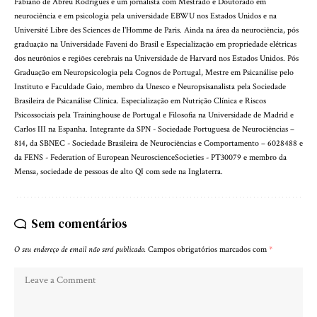
Fabiano de Abreu Rodrigues é um jornalista com Mestrado e Doutorado em
neurociência e em psicologia pela universidade EBWU nos Estados Unidos e na
Université Libre des Sciences de l'Homme de Paris. Ainda na área da neurociência, pós
graduação na Universidade Faveni do Brasil e Especialização em propriedade elétricas
dos neurônios e regiões cerebrais na Universidade de Harvard nos Estados Unidos. Pós
Graduação em Neuropsicologia pela Cognos de Portugal, Mestre em Psicanálise pelo
Instituto e Faculdade Gaio, membro da Unesco e Neuropsisanalista pela Sociedade
Brasileira de Psicanálise Clínica. Especialização em Nutrição Clínica e Riscos
Psicossociais pela Traininghouse de Portugal e Filosofia na Universidade de Madrid e
Carlos III na Espanha. Integrante da SPN - Sociedade Portuguesa de Neurociências –
814, da SBNEC - Sociedade Brasileira de Neurociências e Comportamento – 6028488 e
da FENS - Federation of European NeuroscienceSocieties - PT30079 e membro da
Mensa, sociedade de pessoas de alto QI com sede na Inglaterra.
Sem comentários
O seu endereço de email não será publicado.
Campos obrigatórios marcados com
*