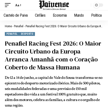
Aa
Castelo de Paiva
Cinfães
Economia
Mundo
Política
Home
-
Penafiel
-
Penafiel Racing Fest 2026: O Maior Circuito Urbano da Europa Arranca Amanhã com o Coração Coberto de Massa Humana
PENAFIEL
DESPORTO
Penafiel Racing Fest 2026: O Maior
Circuito Urbano da Europa
Arranca Amanhã com o Coração
Coberto de Massa Humana
De 12 a 14 de junho, a capital do Vale do Sousa transforma-se no
epicentro do desporto motorizado ibérico. Mais de 500 pilotos,
seis modalidades federadas e uma previsão de 150 mil
espetadores dão vida a um festival 100% gratuito que, muito
além dos motores, celebra as famílias, a cultura e o orgulho de
uma região.