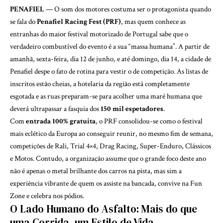
PENAFIEL
— O som dos motores costuma ser o protagonista quando
se fala do
Penafiel Racing Fest (PRF)
, mas quem conhece as
entranhas do maior festival motorizado de Portugal sabe que o
verdadeiro combustível do evento é a sua “massa humana”. A partir de
amanhã, sexta-feira, dia 12 de junho, e até domingo, dia 14, a cidade de
Penafiel despe o fato de rotina para vestir o de competição. As listas de
inscritos estão cheias, a hotelaria da região está completamente
esgotada e as ruas preparam-se para acolher uma maré humana que
deverá ultrapassar a fasquia dos
150 mil espetadores
.
Com
entrada 100% gratuita
, o PRF consolidou-se como o festival
mais eclético da Europa ao conseguir reunir, no mesmo fim de semana,
competições de Rali, Trial 4×4, Drag Racing, Super-Enduro, Clássicos
e Motos. Contudo, a organização assume que o grande foco deste ano
não é apenas o metal brilhante dos carros na pista, mas sim a
experiência vibrante de quem os assiste na bancada, convive na Fun
Zone e celebra nos pódios.
O Lado Humano do Asfalto: Mais do que
uma Corrida, um Estilo de Vida