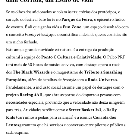
Se os olhos dos aficionados se colam às trajetórias dos protótipos, o
coração do festival bate forte no
Parque da Feira
, o epicentro lúdico
do evento. É ali que ganha vida a
Fun Zone
, um espaço desenhado com
o conceito
Family Friendly
que desmistifica a ideia de que as corridas são
um nicho fechado.
Este ano, a grande novidade estrutural é a entrega da produção
cultural à equipa do
Ponto C Cultura e Criatividade
. O Palco PRF
terá mais de 30 horas de música ao vivo, com destaque para o rock
dos
The Black Wizards
e o magnetismo do
Tributo a Smashing
Pumpkins
, além de batalhas de
freestyle
com a
Roda Universo
.
Paralelamente, a inclusão social assume um papel de destaque com o
projeto
Racing 4All
, que abre as portas do desporto a pessoas com
necessidades especiais, provando que a velocidade não deixa ninguém
para trás. Atividades satélite como o
Street Basket 3×3
, o
Rally
Kids
(carrinhos a pedais para crianças) e a icónica
Corrida dos
Lentos
garantem que há sorrisos e conversas entre pilotos e público a
cada esquina.