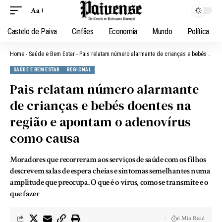
Aa
Castelo de Paiva
Cinfães
Economia
Mundo
Política
Home
-
Saúde e Bem Estar
-
Pais relatam número alarmante de crianças e bebés doentes na região e apontam o adenovírus como causa
SAÚDE E BEM ESTAR
REGIONAL
Pais relatam número alarmante
de crianças e bebés doentes na
região e apontam o adenovírus
como causa
Moradores que recorreram aos serviços de saúde com os filhos
descrevem salas de espera cheias e sintomas semelhantes numa
amplitude que preocupa. O que é o vírus, como se transmite e o
que fazer
6 Min Read