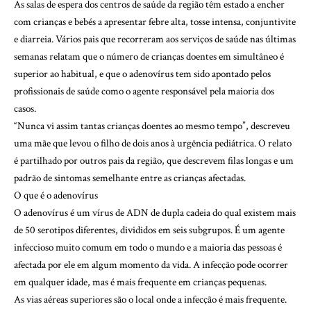
As salas de espera dos centros de saúde da região têm estado a encher
com crianças e bebés a apresentar febre alta, tosse intensa, conjuntivite
e diarreia. Vários pais que recorreram aos serviços de saúde nas últimas
semanas relatam que o número de crianças doentes em simultâneo é
superior ao habitual, e que o adenovírus tem sido apontado pelos
profissionais de saúde como o agente responsável pela maioria dos
casos.
“Nunca vi assim tantas crianças doentes ao mesmo tempo”, descreveu
uma mãe que levou o filho de dois anos à urgência pediátrica. O relato
é partilhado por outros pais da região, que descrevem filas longas e um
padrão de sintomas semelhante entre as crianças afectadas.
O que é o adenovírus
O adenovírus é um vírus de ADN de dupla cadeia do qual existem mais
de 50 serotipos diferentes, divididos em seis subgrupos. É um agente
infeccioso muito comum em todo o mundo e a maioria das pessoas é
afectada por ele em algum momento da vida. A infecção pode ocorrer
em qualquer idade, mas é mais frequente em crianças pequenas.
As vias aéreas superiores são o local onde a infecção é mais frequente.