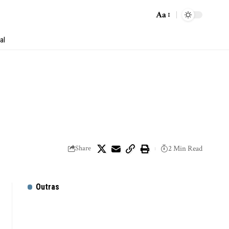
Aa
al
Share
2 Min Read
Outras