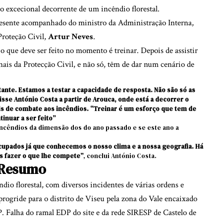
o excecional decorrente de um incêndio florestal.
presente acompanhado do ministro da Administração Interna,
 Proteção Civil,
Artur Neves
.
 o que deve ser feito no momento é treinar. Depois de assistir
onais da Protecção Civil, e não só, têm de dar num cenário de
ante. Estamos a testar a capacidade de resposta. Não são só as
isse António Costa a partir de Arouca, onde está a decorrer o
is de combate aos incêndios. “Treinar é um esforço que tem de
tinuar a ser feito”
incêndios da dimensão dos do ano passado e se este ano a
upados já que conhecemos o nosso clima e a nossa geografia.
Há
s fazer o que lhe compete”
, conclui António Costa.
Resumo
io florestal, com diversos incidentes de várias ordens e
 progride para o distrito de Viseu pela zona do Vale encaixado
P. Falha do ramal EDP do site e da rede SIRESP de Castelo de