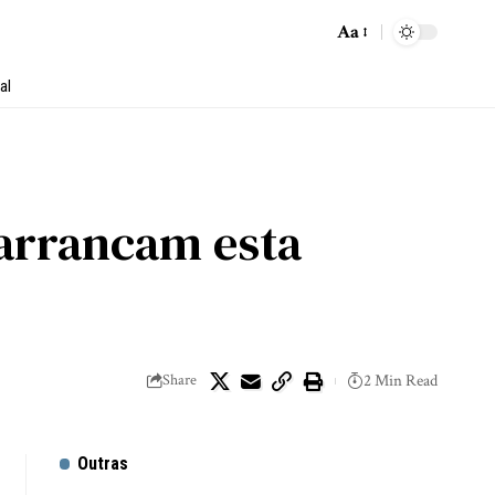
Aa
al
 arrancam esta
Share
2 Min Read
Outras