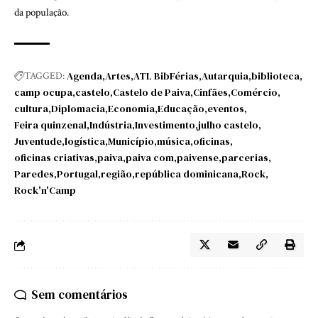
da população.
Agenda
Artes
ATL BibFérias
Autarquia
biblioteca
TAGGED:
camp ocupa
castelo
Castelo de Paiva
Cinfães
Comércio
cultura
Diplomacia
Economia
Educação
eventos
Feira quinzenal
Indústria
Investimento
julho castelo
Juventude
logística
Município
música
oficinas
oficinas criativas
paiva
paiva com
paivense
parcerias
Paredes
Portugal
região
república dominicana
Rock
Rock'n'Camp
Sem comentários