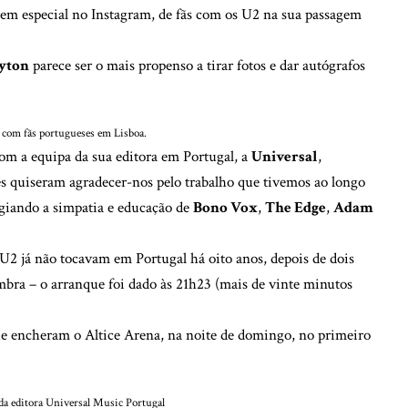
s, em especial no Instagram, de fãs com os U2 na sua passagem
yton
parece ser o mais propenso a tirar fotos e dar autógrafos
 com fãs portugueses em Lisboa.
m a equipa da sua editora em Portugal, a
Universal
,
les quiseram agradecer-nos pelo trabalho que tivemos ao longo
logiando a simpatia e educação de
Bono Vox
,
The Edge
,
Adam
s U2 já não tocavam em Portugal há oito anos, depois de dois
mbra – o arranque foi dado às 21h23 (mais de vinte minutos
ue encheram o Altice Arena, na noite de domingo, no primeiro
da editora Universal Music Portugal