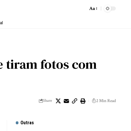
Aa
al
e tiram fotos com
Share
2 Min Read
Outras