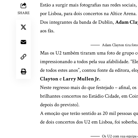
Estão a surgir mais fotografias nas redes sociai
por Lisboa, para dois concertos na Altice Arena.
SHARE
Dos integrantes da banda de Dublin,
Adam Cla
aos fãs.
Adam Clayton tira foto
Mas os U2 também tiraram uma foto de grupo co
impressionando a todos pela sua afabilidade. “E
de todos estes anos”, contou fonte da editora, e
Clayton
e
Larry Mullen Jr.
Neste regresso mais do que festejado – afinal, o
brilhantes concertos no Estádio Cidade, em Coi
depois do previsto).
A emoção que terão sentido as 20 mil pessoas q
de dois concertos dos U2 em Lisboa, foi soberba.
Os U2 com sua equipa 