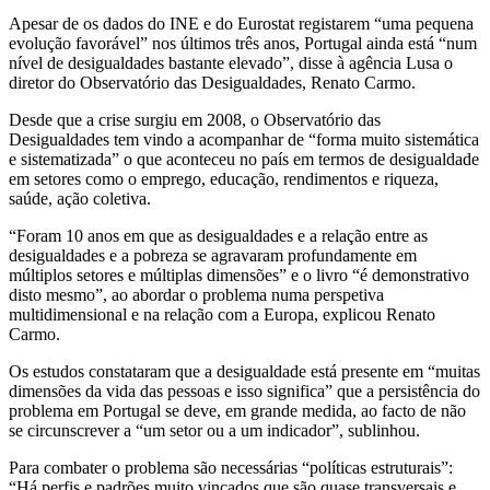
Apesar de os dados do INE e do Eurostat registarem “uma pequena
evolução favorável” nos últimos três anos, Portugal ainda está “num
nível de desigualdades bastante elevado”, disse à agência Lusa o
diretor do Observatório das Desigualdades, Renato Carmo.
Desde que a crise surgiu em 2008, o Observatório das
Desigualdades tem vindo a acompanhar de “forma muito sistemática
e sistematizada” o que aconteceu no país em termos de desigualdade
em setores como o emprego, educação, rendimentos e riqueza,
saúde, ação coletiva.
“Foram 10 anos em que as desigualdades e a relação entre as
desigualdades e a pobreza se agravaram profundamente em
múltiplos setores e múltiplas dimensões” e o livro “é demonstrativo
disto mesmo”, ao abordar o problema numa perspetiva
multidimensional e na relação com a Europa, explicou Renato
Carmo.
Os estudos constataram que a desigualdade está presente em “muitas
dimensões da vida das pessoas e isso significa” que a persistência do
problema em Portugal se deve, em grande medida, ao facto de não
se circunscrever a “um setor ou a um indicador”, sublinhou.
Para combater o problema são necessárias “políticas estruturais”:
“Há perfis e padrões muito vincados que são quase transversais e