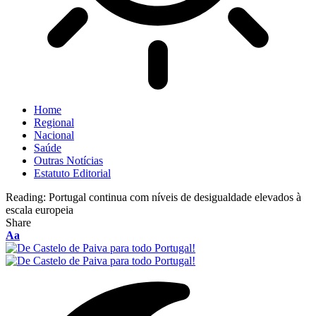
Home
Regional
Nacional
Saúde
Outras Notícias
Estatuto Editorial
Reading:
Portugal continua com níveis de desigualdade elevados à
escala europeia
Share
Font
Aa
Resizer