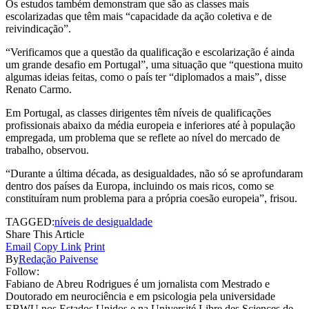
Os estudos também demonstram que são as classes mais
escolarizadas que têm mais “capacidade da ação coletiva e de
reivindicação”.
“Verificamos que a questão da qualificação e escolarização é ainda
um grande desafio em Portugal”, uma situação que “questiona muito
algumas ideias feitas, como o país ter “diplomados a mais”, disse
Renato Carmo.
Em Portugal, as classes dirigentes têm níveis de qualificações
profissionais abaixo da média europeia e inferiores até à população
empregada, um problema que se reflete ao nível do mercado de
trabalho, observou.
“Durante a última década, as desigualdades, não só se aprofundaram
dentro dos países da Europa, incluindo os mais ricos, como se
constituíram num problema para a própria coesão europeia”, frisou.
TAGGED:
níveis de desigualdade
Share This Article
Email
Copy Link
Print
By
Redação Paivense
Follow:
Fabiano de Abreu Rodrigues é um jornalista com Mestrado e
Doutorado em neurociência e em psicologia pela universidade
EBWU nos Estados Unidos e na Université Libre des Sciences de