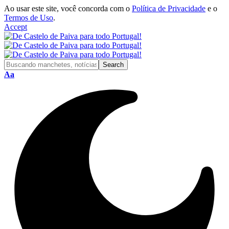
Ao usar este site, você concorda com o
Política de Privacidade
e o
Termos de Uso
.
Accept
Font
Aa
Resizer