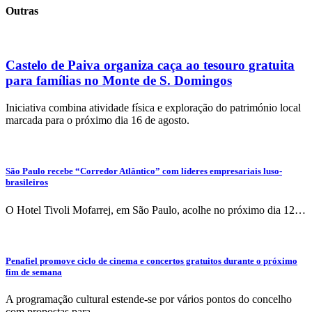
Outras
Castelo de Paiva organiza caça ao tesouro gratuita
para famílias no Monte de S. Domingos
Iniciativa combina atividade física e exploração do património local
marcada para o próximo dia 16 de agosto.
São Paulo recebe “Corredor Atlântico” com líderes empresariais luso-
brasileiros
O Hotel Tivoli Mofarrej, em São Paulo, acolhe no próximo dia 12…
Penafiel promove ciclo de cinema e concertos gratuitos durante o próximo
fim de semana
A programação cultural estende-se por vários pontos do concelho
com propostas para…