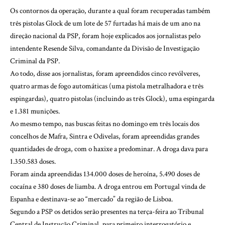
Os contornos da operação, durante a qual foram recuperadas também
três pistolas Glock de um lote de 57 furtadas há mais de um ano na
direção nacional da PSP, foram hoje explicados aos jornalistas pelo
intendente Resende Silva, comandante da Divisão de Investigação
Criminal da PSP.
Ao todo, disse aos jornalistas, foram apreendidos cinco revólveres,
quatro armas de fogo automáticas (uma pistola metralhadora e três
espingardas), quatro pistolas (incluindo as três Glock), uma espingarda
e 1.381 munições.
Ao mesmo tempo, nas buscas feitas no domingo em três locais dos
concelhos de Mafra, Sintra e Odivelas, foram apreendidas grandes
quantidades de droga, com o haxixe a predominar. A droga dava para
1.350.583 doses.
Foram ainda apreendidas 134.000 doses de heroína, 5.490 doses de
cocaína e 380 doses de liamba. A droga entrou em Portugal vinda de
Espanha e destinava-se ao “mercado” da região de Lisboa.
Segundo a PSP os detidos serão presentes na terça-feira ao Tribunal
Central de Instrução Criminal, para primeiro interrogatório e